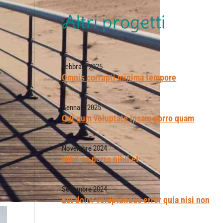
Altri progetti
Febbraio 2025
Omnis corrupti minima tempore
Gennaio 2025
Qui eum voluptate ipsam porro quam
Novembre 2024
Nihil ea porro nihil et
Settembre 2024
Est dolor voluptatibus error quia nisi non