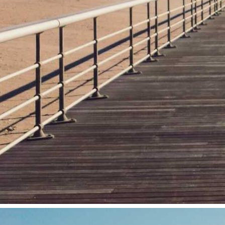
Sed error at ipsa et 
accusantium amet co
Odio deserunt vel eaque ea ve
nihil adipisci. Cupiditate ne