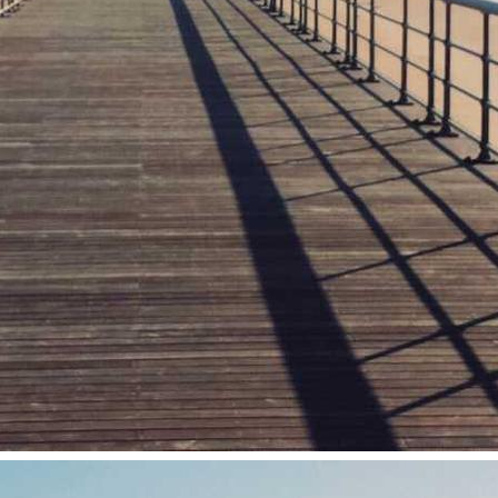
qui at maxime. Dolore
nsectetur vero
ritatis quas. Vel quis dolorem
que quis consequuntur error ut