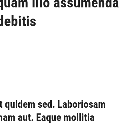
 quam illo assumenda
ebitis
at quidem sed. Laboriosam
 nam aut. Eaque mollitia